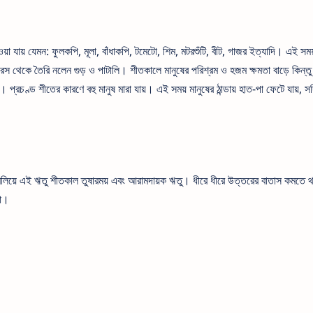
়া যায় যেমন: ফুলকপি, মূলা, বাঁধাকপি, টমেটো, শিম, মটরশুঁটি, বীট, গাজর ইত্যাদি। এই সময
 রস থেকে তৈরি নলেন গুড় ও পাটালি। শীতকালে মানুষের পরিশ্রম ও হজম ক্ষমতা বাড়ে কিন্ত
 প্রচণ্ড শীতের কারণে বহু মানুষ মারা যায়। এই সময় মানুষের ঠান্ডায় হাত-পা ফেটে যায়, সর্
মিলিয়ে এই ঋতু শীতকাল তুষারময় এবং আরামদায়ক ঋতু। ধীরে ধীরে উত্তরের বাতাস কমতে 
লা।