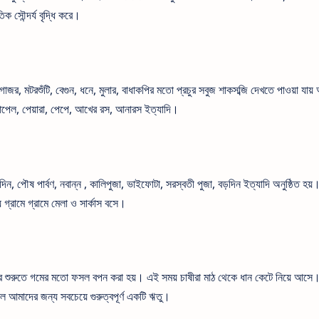
িক সৌন্দর্য বৃদ্ধি করে।
র, মটরশুঁটি, বেগুন, ধনে, মুলার, বাধাকপির মতো প্রচুর সবুজ শাকসব্জি দেখতে পাওয়া যায়
 আপেল, পেয়ারা, পেপে, আখের রস, আনারস ইত্যাদি।
ন, পৌষ পার্বণ, নবান্ন , কালিপুজা, ভাইফোটা, সরস্বতী পুজা, বড়দিন ইত্যাদি অনুষ্ঠিত হয
্রামে গ্রামে মেলা ও সার্কাস বসে।
তের শুরুতে গমের মতো ফসল বপন করা হয়। এই সময় চাষীরা মাঠ থেকে ধান কেটে নিয়ে আসে
 আমাদের জন্য সবচেয়ে গুরুত্বপূর্ণ একটি ঋতু।