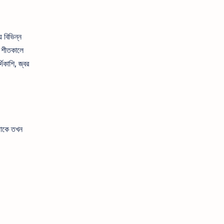
় বিভিন্ন
ু শীতকালে
দিকাশি, জ্বর
থাকে তখন