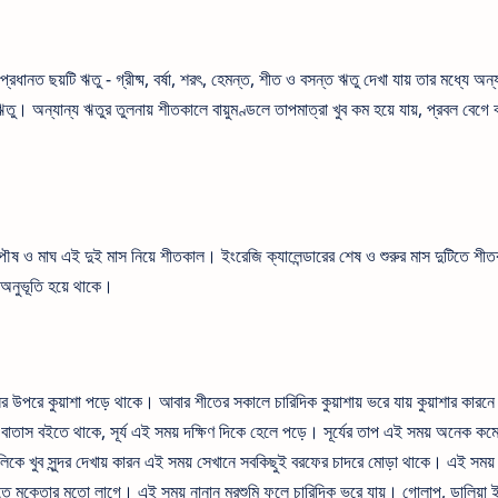
ধানত ছয়টি ঋতু - গ্রীষ্ম, বর্ষা, শরৎ, হেমন্ত, শীত ও বসন্ত ঋতু দেখা যায় তার মধ্যে অ
। অন্যান্য ঋতুর তুলনায় শীতকালে বায়ুমণ্ডলে তাপমাত্রা খুব কম হয়ে যায়, প্রবল বেগে ব
ৌষ ও মাঘ এই দুই মাস নিয়ে শীতকাল। ইংরেজি ক্যালেন্ডারের শেষ ও শুরুর মাস দুটিতে শীত
 অনুভূতি হয়ে থাকে।
 উপরে কুয়াশা পড়ে থাকে। আবার শীতের সকালে চারিদিক কুয়াশায় ভরে যায় কুয়াশার কারন
 বাতাস বইতে থাকে, সূর্য এই সময় দক্ষিণ দিকে হেলে পড়ে। সূর্যের তাপ এই সময় অনেক কমে 
িকে খুব সুন্দর দেখায় কারন এই সময় সেখানে সবকিছুই বরফের চাদরে মোড়া থাকে। এই সময় 
তে মুক্তোর মতো লাগে। এই সময় নানান মরশুমি ফুলে চারিদিক ভরে যায়। গোলাপ, ডালিয়া ই