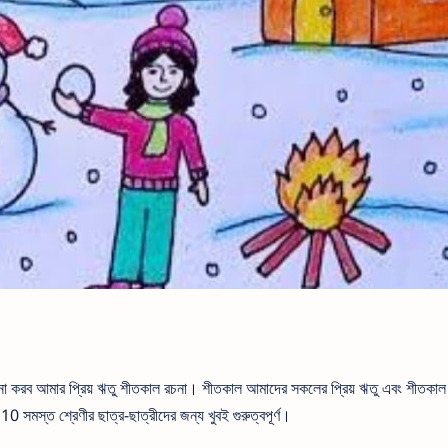
না করব আমার প্রিয় ঋতু শীতকাল রচনা। শীতকাল আমাদের সকলের প্রিয় ঋতু এবং শীতকাল র
সমস্ত শ্রেণীর ছাত্র-ছাত্রীদের জন্য খুবই গুরুত্বপূর্ণ।